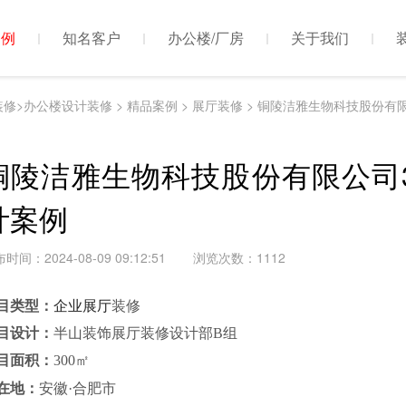
案例
知名客户
办公楼/厂房
关于我们
装修>办公楼设计装修
>
精品案例
>
展厅装修
> 铜陵洁雅生物科技股份有
铜陵洁雅生物科技股份有限公司
计案例
时间：2024-08-09 09:12:51
浏览次数：
1112
目类型：
企业展厅
装修
目设计：
半山装饰展厅装修
设计部
B
组
目面积：
300
㎡
在地：
安徽
·合肥市