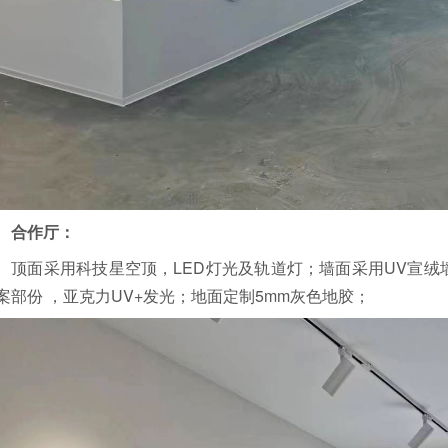
合作厅：
顶面采用科技星空顶，LED灯光及轨道灯；
墙面采用UV宣绒
案部份 ，亚克力UV+发光；
地面定制5mm灰色地胶；