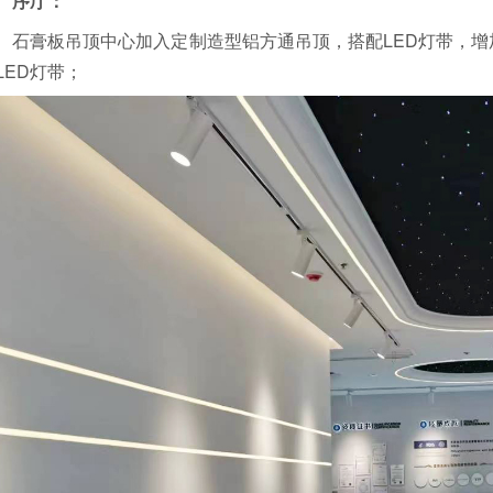
序厅：
石膏板吊顶中心加入定制造型铝方通吊顶，
搭配LED灯带，
LED灯带；