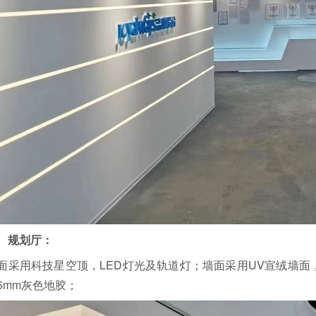
规划厅：
面采用科技星空顶，LED灯光及轨道灯；
墙面采用UV宣绒墙面
5mm灰色地胶；