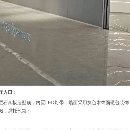
厅入口：
层石膏板造型顶，内置LED灯带；墙面采用灰色木饰面硬包装饰
缀，烘托气氛；