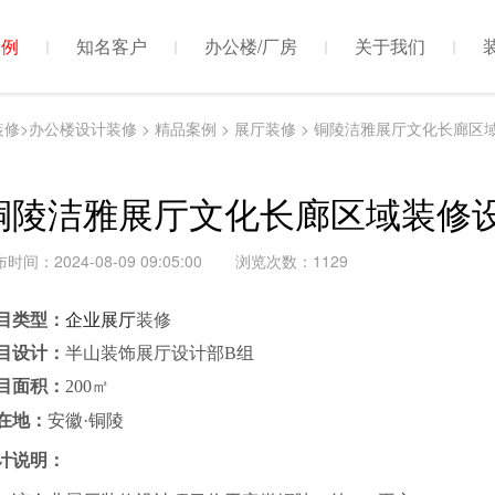
案例
知名客户
办公楼/厂房
关于我们
装修>办公楼设计装修
>
精品案例
>
展厅装修
> 铜陵洁雅展厅文化长廊区
铜陵洁雅展厅文化长廊区域装修
时间：2024-08-09 09:05:00
浏览次数：
1129
目类型：
企业展厅
装修
目设计：
半山装饰展厅
设计部
B
组
目面积：
200
㎡
在地：
安徽
·铜陵
计说明：