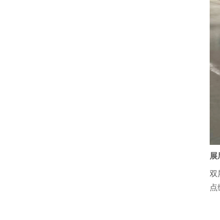
展
双
点