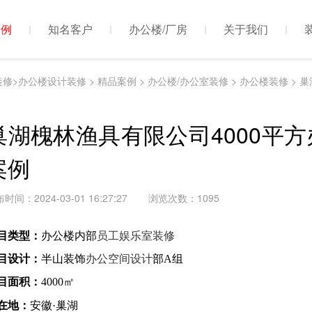
案例
知名客户
办公楼/厂房
关于我们
装修>办公楼设计装修
>
精品案例
>
办公楼/办公室装修
>
办公楼装修
> 
巢湖槐林渔具有限公司4000平
案例
时间：2024-03-01 16:27:27
浏览次数：
1095
员工娱乐室装修
目类型：
办公楼内部
专业合肥办公室装修公
目设计：
半山装饰
办公空间设计
部A组
目面积：
4000㎡
在地：
安徽·巢湖