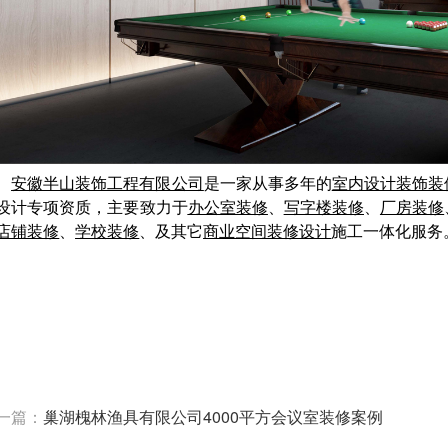
安徽半山装饰工程有限公司
是一家从事多年的
室内设计装饰装
设计专项资质，主要致力于
办公室装修
、
写字楼装修
、
厂房装修
店铺装修
、
学校装修
、及其它
商业空间装修设计
施工一体化服务
一篇：
巢湖槐林渔具有限公司4000平方会议室装修案例