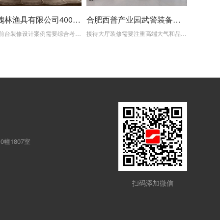
巢湖槐林渔具有限公司4000平方办公楼前台装修案例
合肥西普产业园武警装备新场地接待大厅装修设计案例
办公楼前台装修设计案例需要综合考虑整体风格、照明与氛围、布局与功能、品牌展示和人体工程学等因素。通过合理的设计和细节处理，可以打造出一个专业、高品质的前台形象，提升公司的品牌价值和接待体验。
接待大厅装修需要注重高端大气和品牌特色的营造，以提升企业形象和品牌价值。合理规划空间布局，设置功能齐全的区域，满足接待需求。将企业的品牌元素融入设计中，增强来访者对企业的认同感和信任感。
幢1807室
扫码添加微信