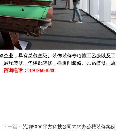
修
企业，具有总包叁级、
装饰装修
专项施工乙级以及工
、
展厅装修
、
售楼部装修
、
样板间装修
、
民宿装修
、
店
。
咨询电话：18919604649
下一篇：
芜湖5000平方科技公司简约办公楼装修案例