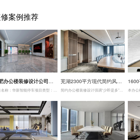
装修案例推荐
合肥办公楼装修设计公司案例｜华新智能停车5000㎡现代简约风格改造
芜湖2300平方现代简约风办公楼装修项目
项目名称：华新智能停车项目类型：办公楼内部装修设计 合肥办公楼装修设计公司项目面积：5000㎡项目地址：合肥.肥东项目概述：本项目为5000平方办公楼翻新改造
简约办公楼装修设计强调“少即是多”的原则，追求空间的简洁、清爽和功能性。通过去除多余的装饰和杂乱无章的摆放，营造出一种宽敞、明亮且高效的办公环境。这种设计理念不仅提升了办公室的整体美感，还促进了员工的工作效率和心情愉悦感。 该办公楼装修项目位于安徽芜湖，采用现代简约风格，以中性色和清淡色调为主，如白色、灰色、米色...