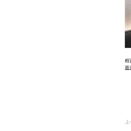
程
面
上