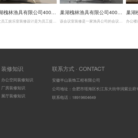
巢湖槐林渔具有限公司4000平方办公楼内部员工娱乐室装修案例
巢湖槐林渔具有限公司4000平方会议室装修案例
本次员工娱乐室装修设计是为员工提供一个舒适、愉悦的休闲空间，促进员工之间的交流与互动，提升员工的满意度和归属感。 首先员工娱乐室的空间布局采用开放式设计​，将空间划分为不同的功能区域，包括休息区、娱乐区和健身区。这种布局既保证了空间的通透感，又满足了员工多样化的休闲需求。
该会议室装修是一家渔具公司的会议室装修​，该公司注重创新，希望通过会议室的设计传达出公司的品牌形象。设计师根据公司的需求和品牌特点，采用现代简约风格进行设计，同时融入科技元素，打造出一个兼具功能与美观的会议室。
装修知识
联系方式 · CONTACT
办公空间装修知识
安徽半山装饰工程有限公司
厂房装修知识
公司地址：合肥市瑶海区长江东大街华润紫云府10
展厅装修知识
联系电话：18919604649