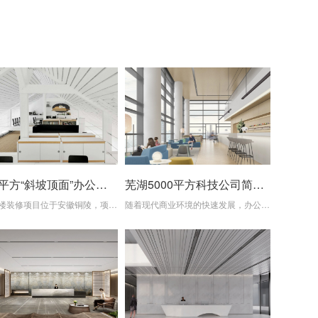
1600平方“斜坡顶面”办公楼装修设计项目
芜湖5000平方科技公司简约办公楼装修案例
本办公楼装修项目位于安徽铜陵，项目涉及一个采用斜坡造形顶的办公楼装修设计项目。斜坡顶的设计不仅为空间增添了独特的视觉美感，还巧妙地利用了建筑结构，优化了室内环境。 斜坡顶的设计使得办公室空间在垂直方向上呈现出丰富的层次感。通过巧妙的布局，将工作区、休息区、会议区等功能区域合理划分，既保证了工作效率，又营造了舒适的...
随着现代商业环境的快速发展，办公环境对于员工的工作效率和心情的影响日益显著。因此，本次办公楼装修案例是为一家科技公司打造一个现代简约风格的办公环境，以提升员工的工作效率和整体企业形象。 现代简约风格注重简洁、大气，追求空间的开放性和通透感。在本次办公楼装修设计中，我们采用了白色和蓝色作为主色调，以营造清新、简洁的...